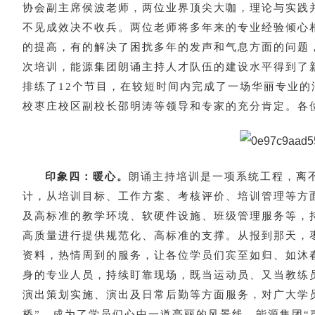
协会副主席侯波老师，两位业界顶尖大咖，理论与实践
不见成效决不收兵。两位老师将多年来的专业经验倾心
的提高，有的解决了困扰多年的发声和气息方面的问题
次培训，能源集团朗诵主持人才队伍的建设水平得到了
排练了12个节目，在较短时间内完成了一场华丽专业
校枣庄校区副校长邵明涛等领导和专家的充分肯定。各
印象四：暖心。
朗诵主持培训是一项系统工程，离
计，从培训目标、工作方案、考核评价、培训管理等方
及高标准的教学环境、软硬件设施、班级管理服务等，
高质量进行提供规范化、高标准的支撑。从报到那天，
资料，热情周到的服务，让各位学员们宾至如归、如沐
身的专业人员，持续盯靠现场，既当运动员、又当教练
演出策划实施、演出及日常后勤等方面服务，对广大学
桥”，成为了学员们心中一道亮丽的风景线。能源集团“