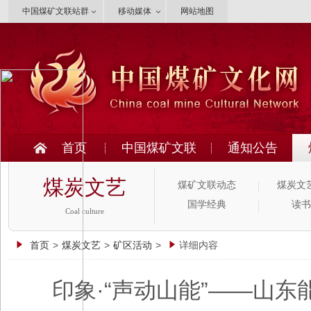
中国煤矿文联站群
移动媒体
网站地图
首页
中国煤矿文联
通知公告
煤炭文艺
煤矿文联动态
煤炭文
国学经典
读书
Coal culture
首页
>
煤炭文艺
>
矿区活动
>
详细内容
印象·“声动山能”——山东