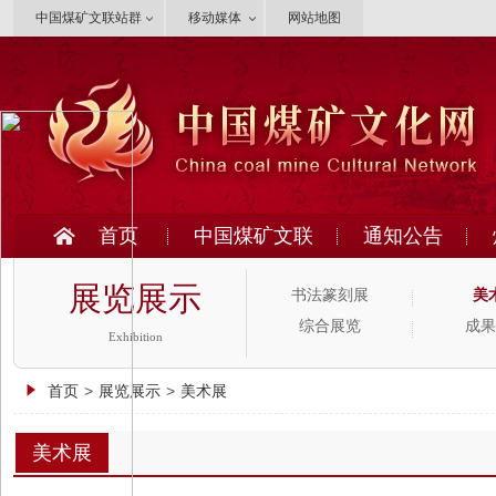
中国煤矿文联站群
移动媒体
网站地图
首页
中国煤矿文联
通知公告
展览展示
书法篆刻展
美
综合展览
成果
Exhibition
首页
>
展览展示
>
美术展
美术展