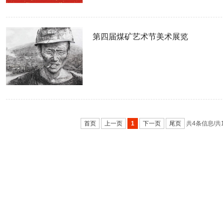
第四届煤矿艺术节美术展览
首页
上一页
1
下一页
尾页
共4条信息/共