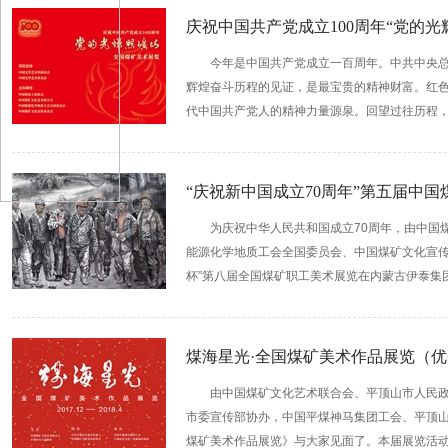
庆祝中国共产党成立100周年“党的光
今年是中国共产党成立一百周年。中共中央
辉煌奋斗历程的见证，是最宝贵的精神财富。红
代中国共产党人的精神力量源泉。回望过往历程
“庆祝新中国成立70周年”第五届中国
为庆祝中华人民共和国成立70周年，由中国
能源化学地质工会全国委员会、中国煤矿文化宣传
杯”第八届全国煤矿职工美术展览在内蒙古伊泰集
煤海星光·全国煤矿美术作品展览（
由中国煤矿文化艺术联合会、平顶山市人民
市委宣传部协办，中国平煤神马集团工会、平顶山
煤矿美术作品展览》与大家见面了。本届展览活