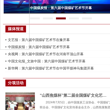
中国煤炭报：第六届中国煤矿艺术节开幕
1
2
3
4
5
媒体报道
文艺报：第六届中国煤矿艺术节在豫开幕
中国煤炭报：第六届中国煤矿艺术节开幕
央视网：第六届中国煤矿艺术节在河南平顶山开幕
中国文化报_文旅中国：第六届中国煤矿艺术节开幕
新华网：第六届中国煤矿艺术节在中国平煤神马集团开幕
分项活动
“山西焦煤杯”第二届全国煤矿文化艺…
2024年7月5日，由中国煤炭工业协会、中国煤
联合会、中国煤矿文化宣传基金会主办，山西焦煤集